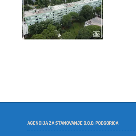
Post
navigation
AGENCIJA ZA STANOVANJE D.O.O. PODGORICA