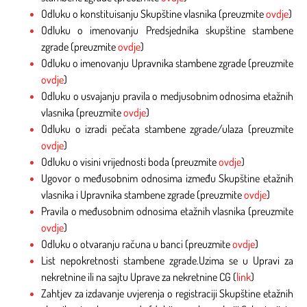
Odluku o konstituisanju Skupštine vlasnika (preuzmite
ovdje
)
Odluku o imenovanju Predsjednika skupštine stambene
zgrade (preuzmite
ovdje
)
Odluku o imenovanju Upravnika stambene zgrade (preuzmite
ovdje
)
Odluku o usvajanju pravila o medjusobnim odnosima etažnih
vlasnika (preuzmite
ovdje
)
Odluku o izradi pečata stambene zgrade/ulaza (preuzmite
ovdje
)
Odluku o visini vrijednosti boda (preuzmite
ovdje
)
Ugovor o međusobnim odnosima između Skupštine etažnih
vlasnika i Upravnika stambene zgrade (preuzmite
ovdje
)
Pravila o međusobnim odnosima etažnih vlasnika (preuzmite
ovdje
)
Odluku o otvaranju računa u banci (preuzmite
ovdje
)
List nepokretnosti stambene zgrade.Uzima se u Upravi za
nekretnine ili na sajtu Uprave za nekretnine CG (
link
)
Zahtjev za izdavanje uvjerenja o registraciji Skupštine etažnih