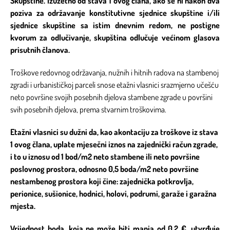
Skupštine.
Izuzetno od stava 1 ovog člana, ako se ni nakon dva
poziva za održavanje konstitutivne sjednice skupštine i/ili
sjednice skupštine sa istim dnevnim redom, ne postigne
kvorum za odlučivanje, skupština odlučuje većinom glasova
prisutnih članova.
Troškove redovnog održavanja, nužnih i hitnih radova na stambenoj
zgradi i urbanističkoj parceli snose etažni vlasnici srazmjerno učešću
neto površine svojih posebnih djelova stambene zgrade u površini
svih posebnih djelova, prema stvarnim troškovima.
Etažni vlasnici su dužni da, kao akontaciju za troškove iz stava
1 ovog člana, uplate mjesečni iznos na zajednički račun zgrade,
i to u iznosu od 1 bod/m2 neto stambene ili neto površine
poslovnog prostora, odnosno 0,5 boda/m2 neto površine
nestambenog prostora koji čine: zajednička potkrovlja,
perionice, sušionice, hodnici, holovi, podrumi, garaže i garažna
mjesta.
Vrijednost boda, koja ne može biti manja od 0,2 €, utvrđuje