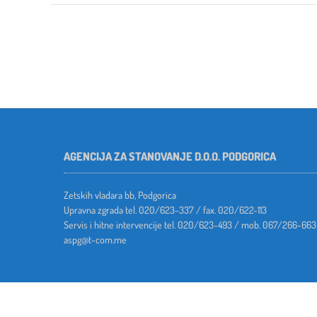
Post
navigation
AGENCIJA ZA STANOVANJE D.O.O. PODGORICA
Zetskih vladara bb, Podgorica
Upravna zgrada tel. 020/623-337 / fax. 020/622-113
Servis i hitne intervencije tel. 020/623-493 / mob. 067/266-663
aspg@t-com.me