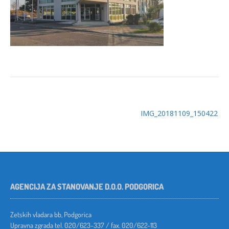
Post
IMG_20181109_150422
navigation
AGENCIJA ZA STANOVANJE D.O.O. PODGORICA
Zetskih vladara bb, Podgorica
Upravna zgrada tel. 020/623-337 / fax. 020/622-113